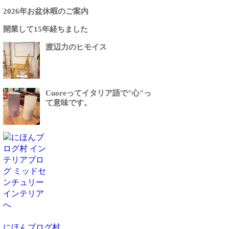
2026年お盆休暇のご案内
開業して15年経ちました
渡辺力のヒモイス
Cuoreってイタリア語で"心"っ
て意味です。
にほんブログ村