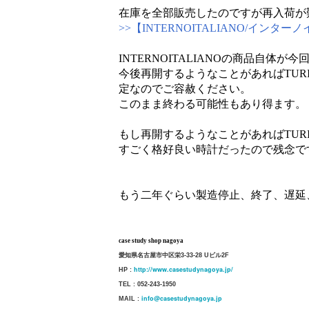
在庫を全部販売したのですが再入荷が
>>【INTERNOITALIANO/インタ
INTERNOITALIANOの商品自
今後再開するようなことがあればTU
定なのでご容赦ください。
このまま終わる可能性もあり得ます。
もし再開するようなことがあればTUR
すごく格好良い時計だったので残念で
もう二年ぐらい製造停止、終了、遅延、e
case study shop nagoya
愛知県名古屋市中区栄3-33-28 Uビル2F
http://www.casestudynagoya.jp/
HP :
TEL : 052-243-1950
info@casestudynagoya.jp
MAIL :