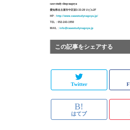
case study shop nagoya
愛知県名古屋市中区栄3-33-28 Uビル2F
http://www.casestudynagoya.jp/
HP :
TEL : 052-243-1950
info@casestudynagoya.jp
MAIL :
この記事をシェアする
Twitter
F
B!
はてブ