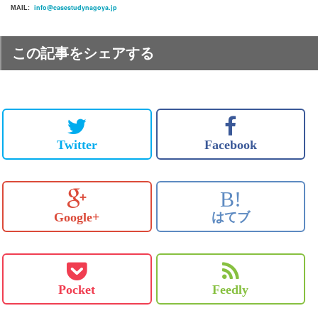
info@casestudynagoya.jp
MAIL:
この記事をシェアする
Twitter
Facebook
B!
Google+
はてブ
Pocket
Feedly