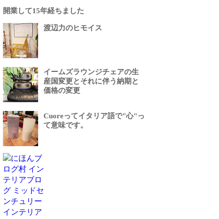
開業して15年経ちました
渡辺力のヒモイス
イームズラウンジチェアの生
産国変更とそれに伴う納期と
価格の変更
Cuoreってイタリア語で"心"っ
て意味です。