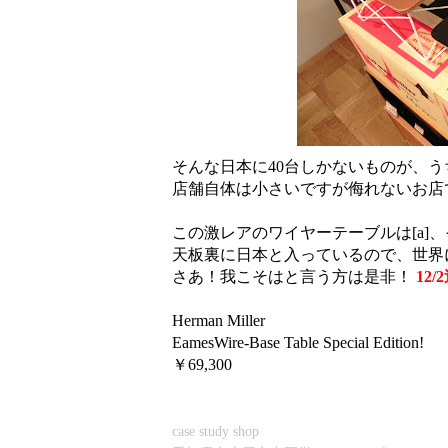
そんな日本に40台しかないものが、う
店舗自体は小さいですが侮れないお店
この激レアのワイヤーテーブルは[a]、
天板裏に日本と入っているので、世界
さあ！我こそはと言う方は是非！
12
Herman Miller
EamesWire-Base Table Special Edition!
￥69,300
case study shop