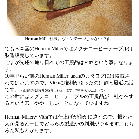
Herman Miller社製。ヴィンテージじゃないです。
でも米本国のHerman Millerではノグチコーヒーテーブルは
製造販売しています。
ですが先述の通り日本での正規品はVitraという事になりま
す。
10年ぐらい前のHerman Miller japanのカタログには掲載さ
れてはいますので、Vitraに権利が移ったのは割と最近の話
です。
（正確な年は資料を探せばわかります。2003年だったような）
この世にはノグチコーヒーテーブルの正規品が二社存在す
るという若干ややこしいことになっていますね。
Herman MillerとVitraでは仕上げが僅かに違うので、慣れた
人が見ると一目でどちらの製造かの判別がつきます。もち
ろん私もわかります。