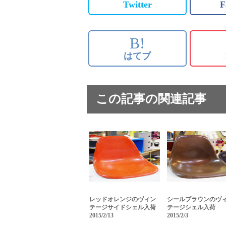
Twitter
F
B!
はてブ
この記事の関連記事
レッドオレンジのヴィン
シールブラウンのヴ
テージサイドシェル入荷
テージシェル入荷
2015/2/13
2015/2/3