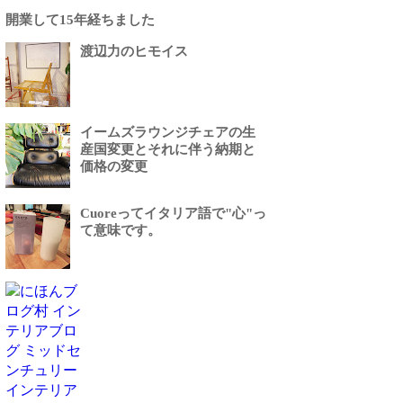
開業して15年経ちました
渡辺力のヒモイス
イームズラウンジチェアの生
産国変更とそれに伴う納期と
価格の変更
Cuoreってイタリア語で"心"っ
て意味です。