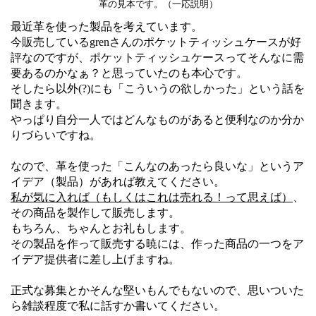
革の見本です。（一応説明）
最近革を使った製品を考えています。
今販売しているgrenさんのポケットティッシュケースが好
評なのですが、ポケットティッシュケースってそんなに需
要あるのかなぁ？と思っていたのも本心です。
そしたら以外(?)にも「こういうの欲しかった」という話を
聞きます。
やっぱり自分一人ではどんなものがあると便利なのか分か
りづらいですね。
なので、革を使った「こんなのあったら良いな」というア
イデア（製品）があれば教えてください。
私が気に入れば（もしくはこれは売れる！って思えば）
、
その商品を製作して販売します。
もちろん、ちゃんとお礼もします。
その製品を作って販売する暁には、作った商品の一つをア
イデア提供者に差し上げますね。
正式な募集とかそんな堅いもんでもないので、思いついた
ら雑談程度で私に話すか書いてください。