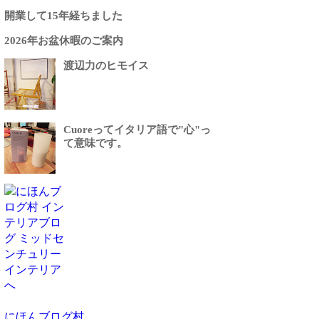
開業して15年経ちました
2026年お盆休暇のご案内
渡辺力のヒモイス
Cuoreってイタリア語で"心"っ
て意味です。
にほんブログ村