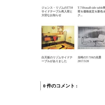
ジェンス・リゾムのT710
T-710small side tabl
サイドテーブル再入荷と
荷＆価格改定＆新色
大切なお知らせ
ク...
白天板のリゾムサイドテ
当時のT-710の光景
ーブルがありました
2017/3/20
0 件のコメント :