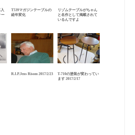
e再入
T539マガジンテーブルの
リゾムテーブルがちゃん
オー
経年変化
と名作として掲載されて
いるんですよ
R.I.P.Jens Risom 2017/2/23
T-710の塗装が変わってい
ます 2017/2/17