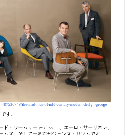
/44487536748/the-mad-men-of-mid-century-modern-design-george
イです。
ード・ワームリー
、エーロ・サーリネン、
（ウォームリー）
ームズ、そして一番右がジェンス・リゾムです。