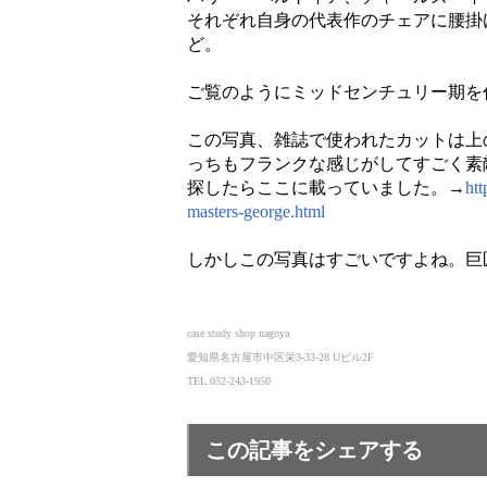
それぞれ自身の代表作のチェアに腰掛
ど。
ご覧のようにミッドセンチュリー期を
この写真、雑誌で使われたカットは上
っちもフランクな感じがしてすごく素
探したらここに載っていました。→
htt
masters-george.html
しかしこの写真はすごいですよね。巨
case study shop nagoya
愛知県名古屋市中区栄3-33-28 Uビル2F
TEL 052-243-1950
この記事をシェアする