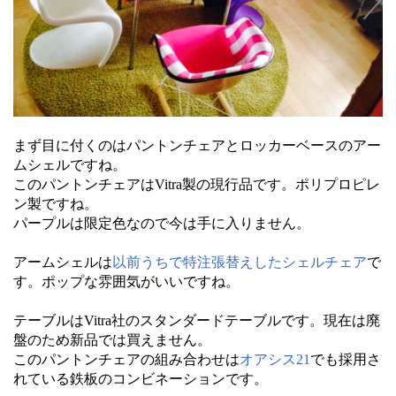
まず目に付くのはパントンチェアとロッカーベースのアー
ムシェルですね。
このパントンチェアはVitra製の現行品です。ポリプロピレ
ン製ですね。
パープルは限定色なので今は手に入りません。
アームシェルは
以前うちで特注張替えしたシェルチェア
で
す。ポップな雰囲気がいいですね。
テーブルはVitra社のスタンダードテーブルです。現在は廃
盤のため新品では買えません。
このパントンチェアの組み合わせは
オアシス21
でも採用さ
れている鉄板のコンビネーションです。