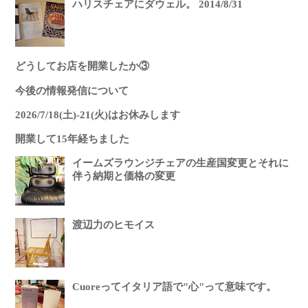
ハリスチェアにダウェル。 2014/8/31
どうしてお店を開業したか③
今後の情報発信について
2026/7/18(土)-21(火)はお休みします
開業して15年経ちました
イームズラウンジチェアの生産国変更とそれに
伴う納期と価格の変更
渡辺力のヒモイス
Cuoreってイタリア語で"心"って意味です。