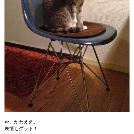
か、かわええ。
表情もグッド！