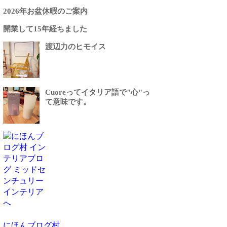
2026年お盆休暇のご案内
開業して15年経ちました
渡辺力のヒモイス
Cuoreってイタリア語で"心"っ
て意味です。
にほんブログ村