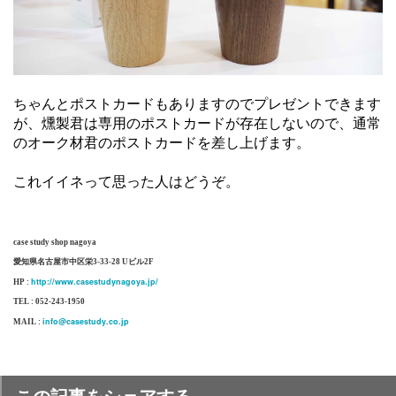
ちゃんとポストカードもありますのでプレゼントできます
が、燻製君は専用のポストカードが存在しないので、通常
のオーク材君のポストカードを差し上げます。
これイイネって思った人はどうぞ。
case study shop nagoya
愛知県名古屋市中区栄3-33-28 Uビル2F
http://www.casestudynagoya.jp/
HP :
TEL : 052-243-1950
info@casestudy.co.jp
MAIL :