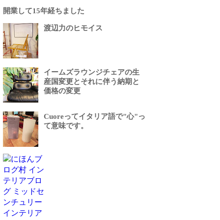
開業して15年経ちました
渡辺力のヒモイス
イームズラウンジチェアの生
産国変更とそれに伴う納期と
価格の変更
Cuoreってイタリア語で"心"っ
て意味です。