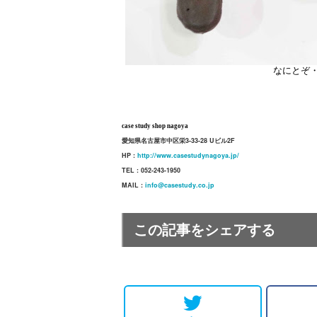
なにとぞ
case study shop nagoya
愛知県名古屋市中区栄3-33-28 Uビル2F
HP :
http://www.casestudynagoya.jp/
TEL : 052-243-1950
MAIL :
info@casestudy.co.jp
この記事をシェアする