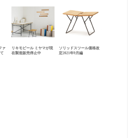
ファ
リキモビール ミヤマが現
ソリッドスツール価格改
いて
在製造販売停止中
定2021年9月編