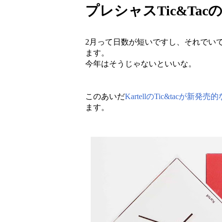
プレシャスTic&Tacの情
2月って日数が短いですし、それでい
ます。
今年はそうじゃないといいな。
このあいだ
KartellのTic&tac
ます。