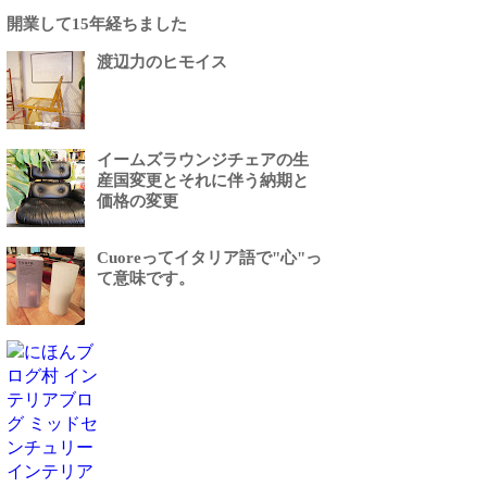
開業して15年経ちました
渡辺力のヒモイス
イームズラウンジチェアの生
産国変更とそれに伴う納期と
価格の変更
Cuoreってイタリア語で"心"っ
て意味です。