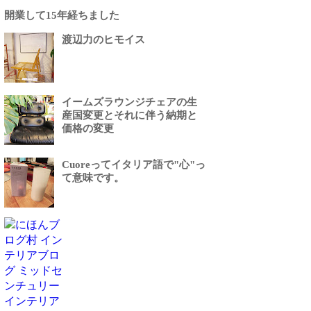
開業して15年経ちました
渡辺力のヒモイス
イームズラウンジチェアの生
産国変更とそれに伴う納期と
価格の変更
Cuoreってイタリア語で"心"っ
て意味です。