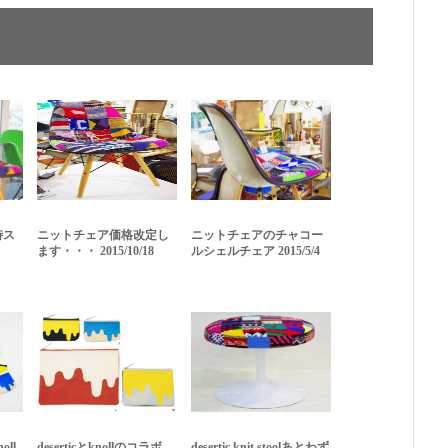
時ス
ニットチェア価格改定し
ニットチェアのチャコー
ます・・・ 2015/10/18
ルシェルチェア 2015/5/4
noll
deserticとknollのコラボ
desertic knit stoolあとわず