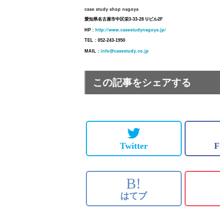
case study shop nagoya
愛知県名古屋市中区栄3-33-28 Uビル2F
http://www.casestudynagoya.jp/
HP :
TEL : 052-243-1950
info@casestudy.co.jp
MAIL :
この記事をシェアする
Twitter
F
B!
はてブ