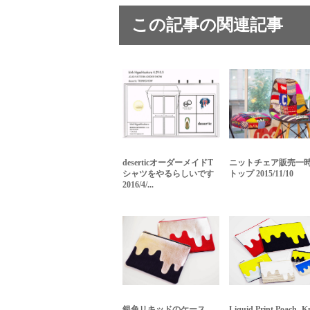
この記事の関連記事
deserticオーダーメイドT
ニットチェア販売一
シャツをやるらしいです
トップ 2015/11/10
2016/4/...
銀色リキッドのケース
Liquid Print Poach -K