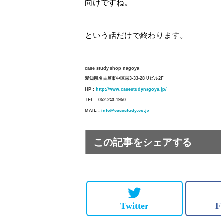
向けですね。
という話だけで終わります。
case study shop nagoya
愛知県名古屋市中区栄3-33-28 Uビル2F
http://www.casestudynagoya.jp/
HP :
TEL : 052-243-1950
info@casestudy.co.jp
MAIL :
この記事をシェアする
Twitter
F