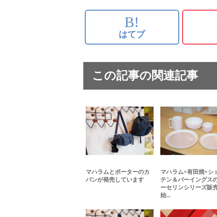
B!
はてブ
この記事の関連記事
マハラムとポーターのカ
マハラム×有田焼×シ
バンが発売しています
テン＆バーイングス
ーセリンシリーズ販
始...