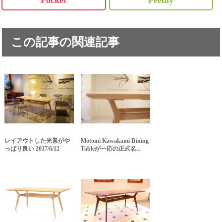
Pocket
Feedly
この記事の関連記事
レイアウトした光景がや
Motomi Kawakami Dining
っぱり良い 2017/6/12
Tableが一応の正式名...