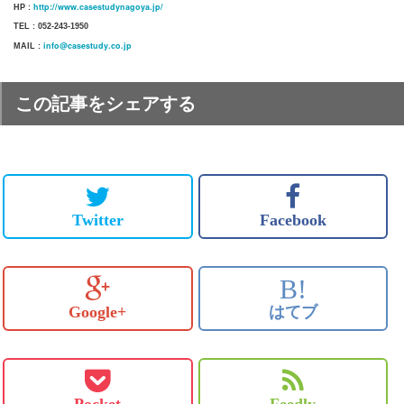
http://www.casestudynagoya.jp/
HP :
TEL : 052-243-1950
info@casestudy.co.jp
MAIL :
この記事をシェアする
Twitter
Facebook
B!
Google+
はてブ