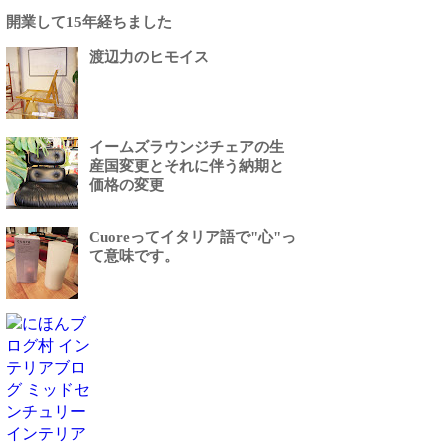
開業して15年経ちました
渡辺力のヒモイス
イームズラウンジチェアの生
産国変更とそれに伴う納期と
価格の変更
Cuoreってイタリア語で"心"っ
て意味です。