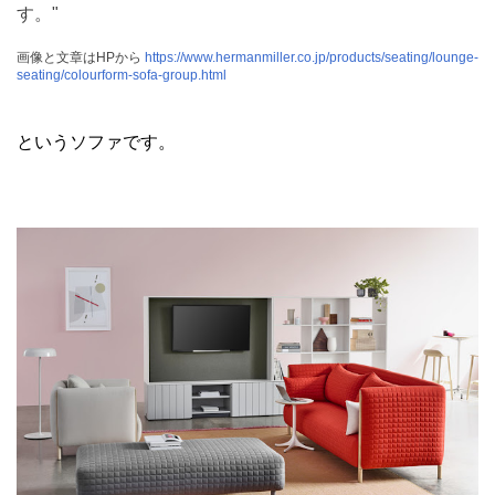
す。"
画像と文章はHPから
https://www.hermanmiller.co.jp/products/seating/lounge-
seating/colourform-sofa-group.html
というソファです。