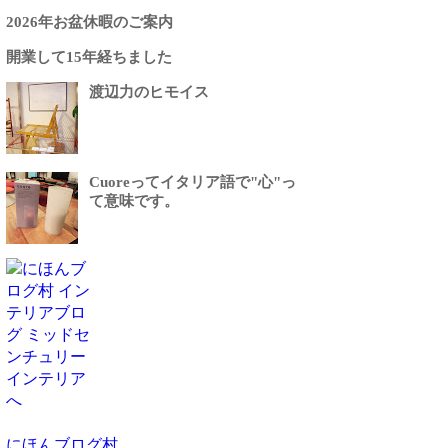
2026年お盆休暇のご案内
開業して15年経ちました
渡辺力のヒモイス
Cuoreってイタリア語で"心"っ
て意味です。
にほんブログ村