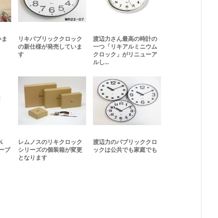
いま
リキパブリッククロック
渡辺力さん最高の時計の
の新仕様が発売していま
一つ「リキアルミニウム
す
クロック」がリニューア
ルし...
K
レムノスのリキクロック
渡辺力のパブリッククロ
ーブ
シリーズの個装箱が変更
ックは公共でも家庭でも
となります