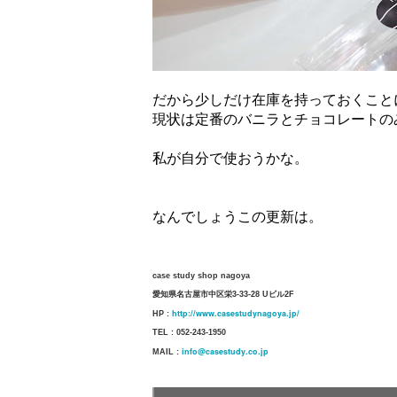
だから少しだけ在庫を持っておくこと
現状は定番のバニラとチョコレートの
私が自分で使おうかな。
なんでしょうこの更新は。
case study shop nagoya
愛知県名古屋市中区栄3-33-28 Uビル2F
http://www.casestudynagoya.jp/
HP :
TEL : 052-243-1950
info@casestudy.co.jp
MAIL :