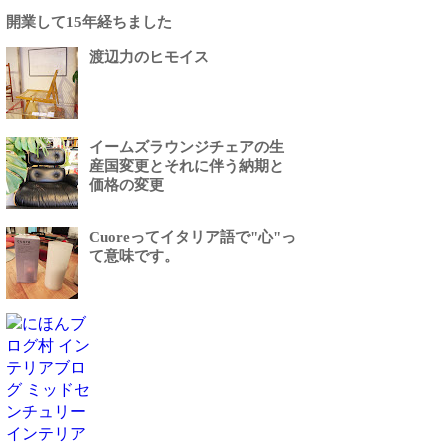
開業して15年経ちました
渡辺力のヒモイス
イームズラウンジチェアの生
産国変更とそれに伴う納期と
価格の変更
Cuoreってイタリア語で"心"っ
て意味です。