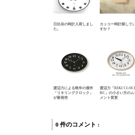
日比谷の時計入荷しまし
カッコー時計探して
た。
すか？
渡辺力による晩年の傑作
渡辺力「RIKI CLOC
「リキリングクロック」
RC」の小さい方のム
が新発売
メント変更
0 件のコメント :