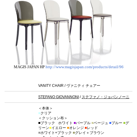
MAGIS JAPAN HP
http://www.magisjapan.com/products/detail/96
VANITY CHAIR / ヴァニティ チェアー
STEFANO GIOVANNONI
/
ステファノ・ジョバンノーニ
＜本体＞
■
クリア
＜クッション布＞
■
ブラック
■
ホワイト
■
パープル
■
ベージュ
■
ブルー
■
グ
リーン
■
イエロー
■
オレンジ
■
レッド
■
ホワイト+ブラック
■
グレイ＋ブラウン