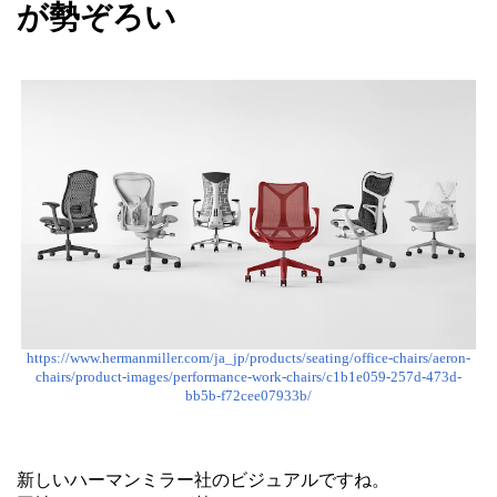
が勢ぞろい
https://www.hermanmiller.com/ja_jp/products/seating/office-chairs/aeron-
chairs/product-images/performance-work-chairs/c1b1e059-257d-473d-
bb5b-f72cee07933b/
新しいハーマンミラー社のビジュアルですね。