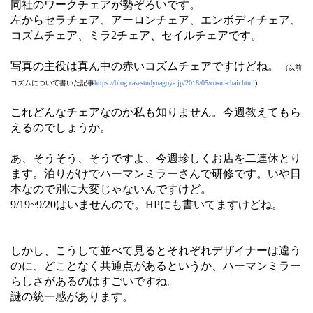
同社のワークチェアが勢ぞろいです。
左からセラチェア、アーロンチェア、エンボディチェア、
コズムチェア、ミラ2チェア、セイルチェアです。
写真の主役は真ん中の赤いコズムチェアですけどね。
(以前
コズムについて書いた記事
https://blog.casestudynagoya.jp/2018/05/cosm-chair.html
)
これどんなチェアなのか私も知りません。今週教えてもら
えるのでしょうか。
あ、そうそう、そうですよ、今週珍しくお店を二連休とり
ます。泊りがけでハーマンミラーさんで研修です。いや日
本なので別に大変じゃないんですけど。
9/19~9/20はいませんので。HPにも書いてますけどね。
しかし、こうして並べて見るとそれぞれデザイナーは違う
のに、どことなく共通点があるというか、ハーマンミラー
らしさがあるのはすごいですね。
謎の統一感があります。