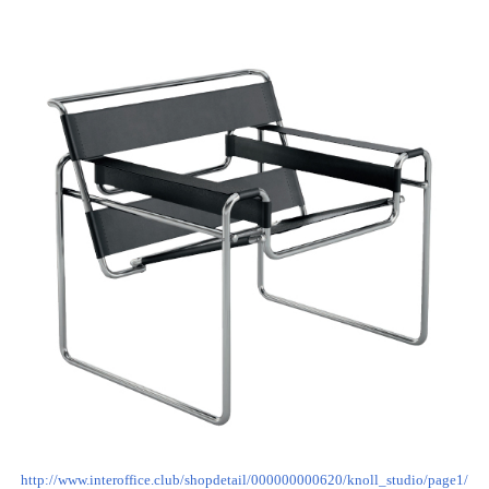
http://www.interoffice.club/shopdetail/000000000620/knoll_studio/page1/