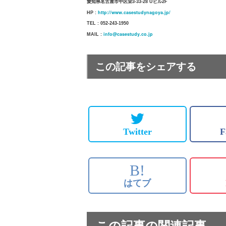
愛知県名古屋市中区栄3-33-28 Uビル2F
http://www.casestudynagoya.jp/
HP :
TEL : 052-243-1950
info@casestudy.co.jp
MAIL :
この記事をシェアする
Twitter
F
B!
はてブ