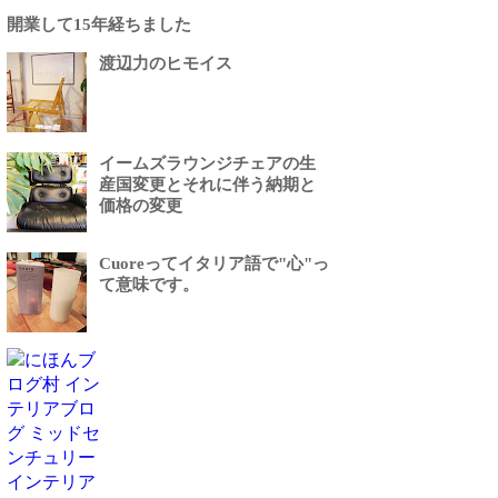
開業して15年経ちました
渡辺力のヒモイス
イームズラウンジチェアの生
産国変更とそれに伴う納期と
価格の変更
Cuoreってイタリア語で"心"っ
て意味です。