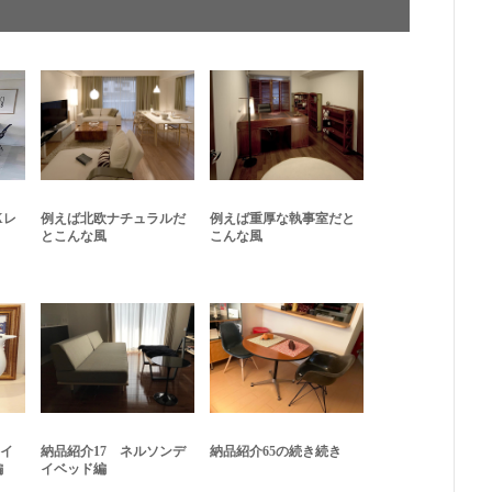
Xレ
例えば北欧ナチュラルだ
例えば重厚な執事室だと
とこんな風
こんな風
のイ
納品紹介17 ネルソンデ
納品紹介65の続き続き
編
イベッド編