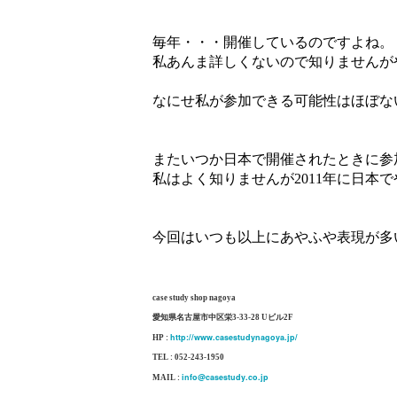
毎年・・・開催しているのですよね。
私あんま詳しくないので知りませんが
なにせ私が参加できる可能性はほぼな
またいつか日本で開催されたときに参
私はよく知りませんが2011年に日本
今回はいつも以上にあやふや表現が多
case study shop nagoya
愛知県名古屋市中区栄3-33-28 Uビル2F
http://www.casestudynagoya.jp/
HP :
TEL : 052-243-1950
info@casestudy.co.jp
MAIL :