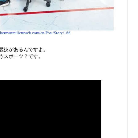
.hermanmillerreach.com/en/Post/Story/166
競技があるんですよ。
うスポーツ？です。