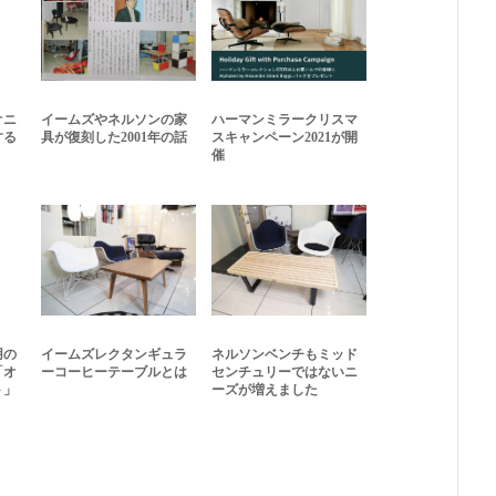
オニ
イームズやネルソンの家
ハーマンミラークリスマ
する
具が復刻した2001年の話
スキャンペーン2021が開
催
用の
イームズレクタンギュラ
ネルソンベンチもミッド
「オ
ーコーヒーテーブルとは
センチュリーではないニ
ト」
ーズが増えました