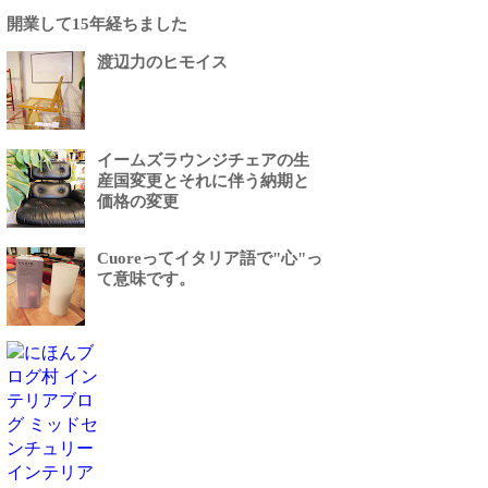
開業して15年経ちました
渡辺力のヒモイス
イームズラウンジチェアの生
産国変更とそれに伴う納期と
価格の変更
Cuoreってイタリア語で"心"っ
て意味です。