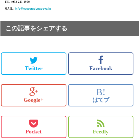
TEL : 052-243-1950
info@casestudynagoya.jp
MAIL :
この記事をシェアする
Twitter
Facebook
B!
Google+
はてブ
Pocket
Feedly