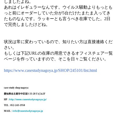
しましたよね。
あれはイレギュラーなんです。ウイルス騒動よりもっとも
っと前にオーダーしていた分が5台だけたまたま入ってき
たものなんです。ラッキーとも言うべき在庫でした。2日
で完売しましたけどね。
状況は常に変わっているので、知りたい方は直接連絡くだ
さい。
もしくは下記URLの在庫の用意できるオフィスチェア一覧
ページを作っていますので、そこを日々ご覧ください。
https://www.casestudynagoya.jp/SHOP/245101/list.html
case study shop nagoya
愛知県名古屋市中区栄3-33-28 Uビル2F
http://www.casestudynagoya.jp/
HP :
TEL : 052-243-1950
info@casestudynagoya.jp
MAIL :