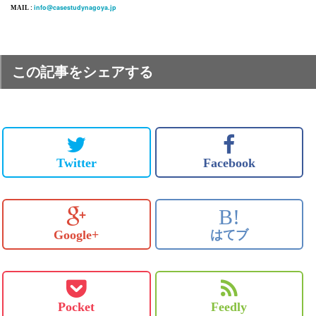
info@casestudynagoya.jp
MAIL :
この記事をシェアする
Twitter
Facebook
B!
Google+
はてブ
Pocket
Feedly