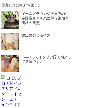
開業して15年経ちました
イームズラウンジチェアの生
産国変更とそれに伴う納期と
価格の変更
渡辺力のヒモイス
Cuoreってイタリア語で"心"っ
て意味です。