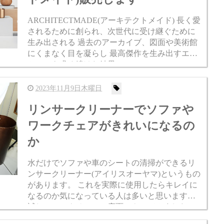
ARCHITECTMADE(アーキテクトメイド) 長く愛
されるために創られ、次世代に受け継ぐために
生み出される 過去のアーカイブ、図面や美術館
にくまなく目を凝らし 最高傑作を生み出すエッ
センスを求め続けた結果 ARCHITECTMADE
（アーキテクトメイド）は デンマーク人建築...
2023年11月9日木曜日
リンサークリーナーでソファや
ワークチェアがきれいになるの
か
水だけでソファや車のシートの清掃ができるリ
ンサークリーナー(アイリスオーヤマ)というもの
があります。 これを実際に使用したらキレイに
なるのか気になっている人は多いと思います。
試しにワークチェアの座面でやってみましたの
で動画でまとめました。 参考にご覧ください。