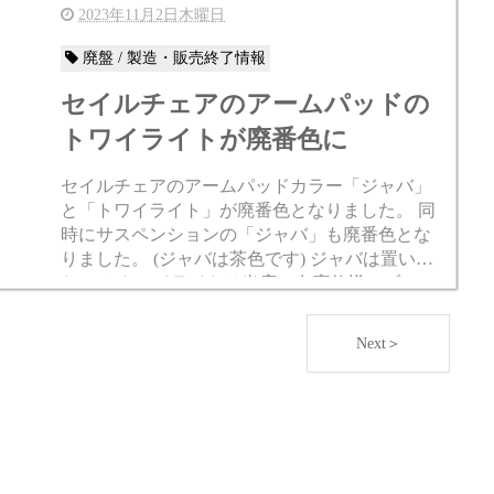
case stu...
2023年11月2日木曜日
廃盤 / 製造・販売終了情報
セイルチェアのアームパッドの
トワイライトが廃番色に
セイルチェアのアームパッドカラー「ジャバ」
と「トワイライト」が廃番色となりました。 同
時にサスペンションの「ジャバ」も廃番色とな
りました。 (ジャバは茶色です) ジャバは置いて
おいて トワイライトは当店の在庫仕様のブルー
に使っているダークブルーのアームパッドの色
です。 アームパッ...
Next＞