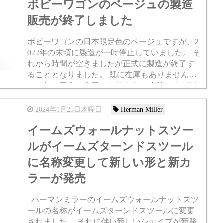
ボビーワゴンのベージュの製造
販売が終了しました
ボビーワゴンの日本限定色のベージュですが、2
022年の末頃に製造が一時停止していました。 そ
れから時間が空きましたが正式に製造が終了す
ることとなりました。 既に在庫もありませんの
でこれで完全に終了となります。 今後ですが似
たカラーはラインナップにありますのでそちら
でお考え下さい。...
2024年1月25日木曜日
Herman Miller
イームズウォールナットスツー
ルがイームズターンドスツール
に名称変更して新しい形と新カ
ラーが発売
ハーマンミラーのイームズウォールナットスツ
ールの名称がイームズターンドスツールに変更
されました。 それに伴い新しいシェイプが新発