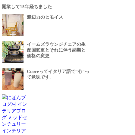
開業して15年経ちました
渡辺力のヒモイス
イームズラウンジチェアの生
産国変更とそれに伴う納期と
価格の変更
Cuoreってイタリア語で"心"っ
て意味です。