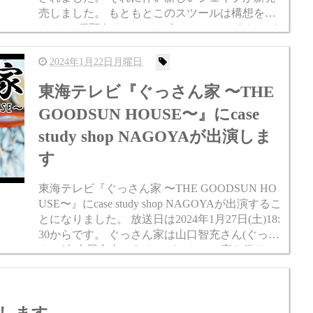
売しました。 もともとこのスツールは構想を含
めると8種類あるのでそのうちの一つですね。 さ
らにエボニーが発売しました。 これがあるので
ウォールナット...
2024年1月22日月曜日
東海テレビ『ぐっさん家 〜THE
GOODSUN HOUSE〜』にcase
study shop NAGOYAが出演しま
す
東海テレビ『ぐっさん家 〜THE GOODSUN HO
USE〜』にcase study shop NAGOYAが出演するこ
とになりました。 放送日は2024年1月27日(土)18:
30からです。 ぐっさん家は山口智充さん(ぐっさ
ん)が名古屋市内にあるアパートの一室を借りて
生活して...