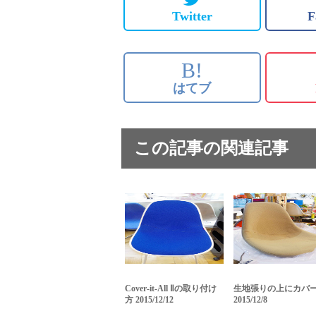
Twitter
F
B!
はてブ
この記事の関連記事
Cover-it-All Ⅱの取り付け
生地張りの上にカバ
方 2015/12/12
2015/12/8