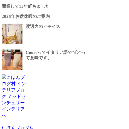
開業して15年経ちました
2026年お盆休暇のご案内
渡辺力のヒモイス
Cuoreってイタリア語で"心"っ
て意味です。
にほんブログ村