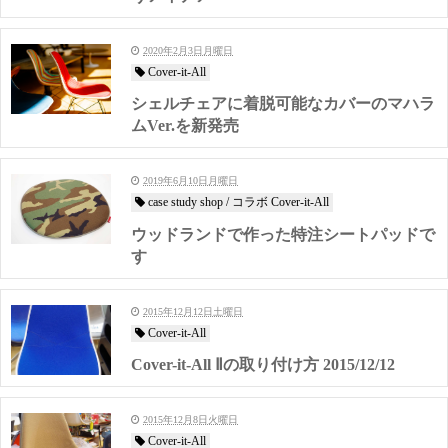
2020年2月3日月曜日
Cover-it-All
シェルチェアに着脱可能なカバーのマハラ
ムVer.を新発売
2019年6月10日月曜日
case study shop / コラボ Cover-it-All
ウッドランドで作った特注シートパッドで
す
2015年12月12日土曜日
Cover-it-All
Cover-it-All Ⅱの取り付け方 2015/12/12
2015年12月8日火曜日
Cover-it-All