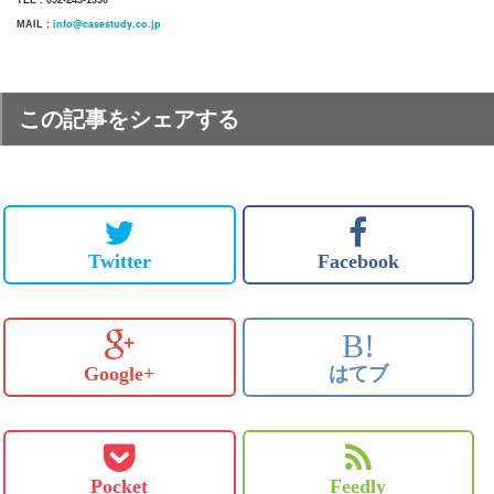
TEL : 052-243-1950
info@casestudy.co.jp
MAIL :
この記事をシェアする
Twitter
Facebook
B!
Google+
はてブ
Pocket
Feedly