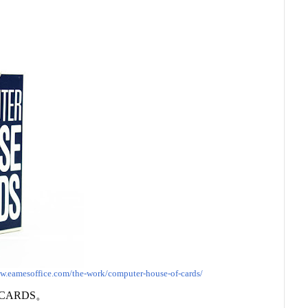
ww.eamesoffice.com/the-work/computer-house-of-cards/
CARDS。