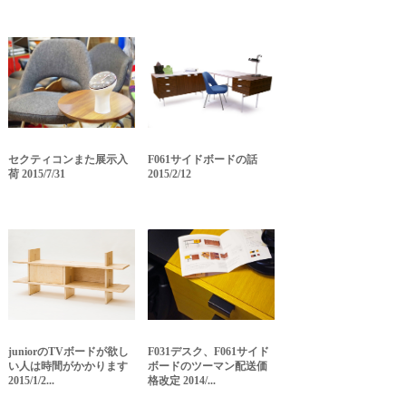
セクティコンまた展示入
F061サイドボードの話
荷 2015/7/31
2015/2/12
juniorのTVボードが欲し
F031デスク、F061サイド
い人は時間がかかります
ボードのツーマン配送価
2015/1/2...
格改定 2014/...