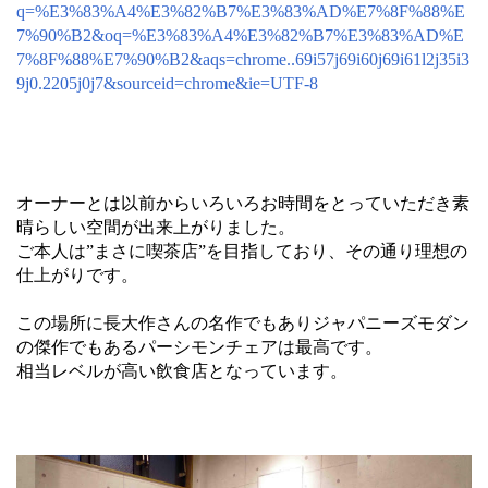
q=%E3%83%A4%E3%82%B7%E3%83%AD%E7%8F%88%E
7%90%B2&oq=%E3%83%A4%E3%82%B7%E3%83%AD%E
7%8F%88%E7%90%B2&aqs=chrome..69i57j69i60j69i61l2j35i3
9j0.2205j0j7&sourceid=chrome&ie=UTF-8
オーナーとは以前からいろいろお時間をとっていただき素
晴らしい空間が出来上がりました。
ご本人は”まさに喫茶店”を目指しており、その通り理想の
仕上がりです。
この場所に長大作さんの名作でもありジャパニーズモダン
の傑作でもあるパーシモンチェアは最高です。
相当レベルが高い飲食店となっています。