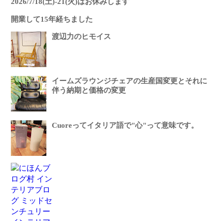
2026/7/18(土)-21(火)はお休みします
開業して15年経ちました
渡辺力のヒモイス
イームズラウンジチェアの生産国変更とそれに
伴う納期と価格の変更
Cuoreってイタリア語で"心"って意味です。