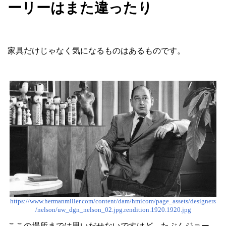
ーリーはまた違ったり
家具だけじゃなく気になるものはあるものです。
https://www.hermanmiller.com/content/dam/hmicom/page_assets/designers
/nelson/uw_dgn_nelson_02.jpg.rendition.1920.1920.jpg
ここの場所までは思いだせないですけど、たぶんジョー