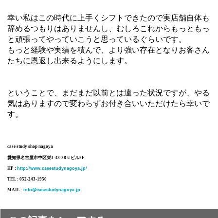
幸い私はこの時代に上手くシフトできたので実店舗自体も
辞めるつもりはありませんし、むしろこれからもっともっ
と頑張ってやっていこうと思っているぐらいです。
もっと経験や実績を積んで、より強い存在となりお客さん
たちに恩返し出来るようにします。
ということで、まだまだ以前とは違った状況ですが、やる
気はありますので変わらずお付き合いいただけたら幸いで
す。
case study shop nagoya
愛知県名古屋市中区栄3-33-28 Uビル2F
http://www.casestudynagoya.jp/
HP :
TEL : 052-243-1950
info@casestudynagoya.jp
MAIL :