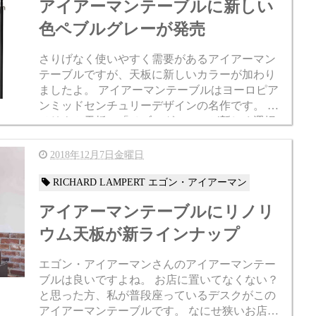
アイアーマンテーブルに新しい
色ペブルグレーが発売
さりげなく使いやすく需要があるアイアーマン
テーブルですが、天板に新しいカラーが加わり
ましたよ。 アイアーマンテーブルはヨーロピア
ンミッドセンチュリーデザインの名作です。 リ
ノリウム天板に「ペブルグレー」が新しく選択
できるようになりました。 そのままグレーカラ
ーの天板ですよ。 リノ...
2018年12月7日金曜日
RICHARD LAMPERT エゴン・アイアーマン
アイアーマンテーブルにリノリ
ウム天板が新ラインナップ
エゴン・アイアーマンさんのアイアーマンテー
ブルは良いですよね。 お店に置いてなくない？
と思った方、私が普段座っているデスクがこの
アイアーマンテーブルです。 なにせ狭いお店で