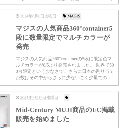
は多いでしょうが、実際に設置するにはサイズ
も値段もすごいです。 でもミニチュアが存在す
るので入荷しました。...
2024年8月6日火曜日
MAGIS
マジスの人気商品360°container5
段に数量限定でマルチカラーが
発売
マジスの人気商品360°containerの5段に限定色マ
ルチカラーが8/5より発売されました。 世界で50
0台限定という少なさで、さらに日本の割り当て
台数はその中からさらに少ないごく少量での発
売です。 当店確保分も僅かですので、欲しい方
はお早めにどうぞ。 お盆明けの出荷となるの...
2024年7月17日水曜日
Mid-Century MUJI商品のEC掲載
販売を始めました