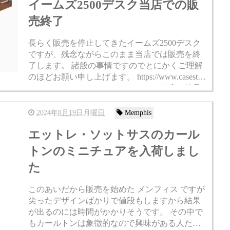
イームズ2500デスク当店での販
売終了
長らく販売を停止してきたイームズ2500デスク
ですが、残念ながらこのまま当店では販売を終
了します。 諸般の事情ですのでとにかくご理解
のほどお願い申し上げます。 https://www.casestud
ynagoya.jp/SHOP/eames2500desk.html 何度か納品...
2024年8月19日月曜日
Memphis
エットレ・ソットサスのカール
トンのミニチュアを入荷しまし
た
このあいだから販売を始めた メンフィス ですが
尖ったデザインばかりで値段もしますから結果
が出るのには時間がかかりそうです。 その中で
もカールトンは象徴的なので興味がある人たち