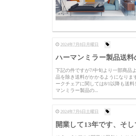
2024年7月8日月曜日
ハーマンミラー製品送料の
下記の件ですが7/中旬より一部商品よ
品を除き送料がかかるようになりま
ークチェアに関しては8/1以降も送
マンミラー製品の...
2024年7月6日土曜日
開業して13年です、そし