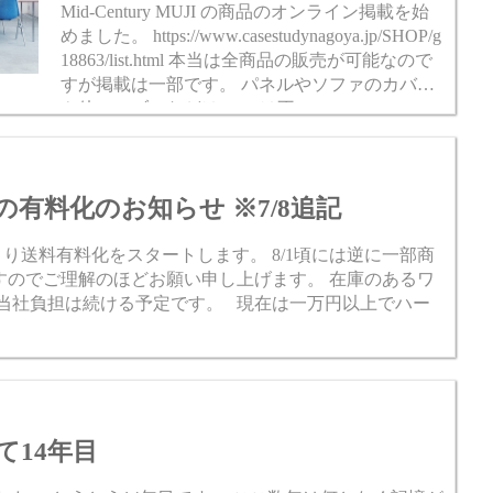
Mid-Century MUJI の商品のオンライン掲載を始
めました。 https://www.casestudynagoya.jp/SHOP/g
18863/list.html 本当は全商品の販売が可能なので
すが掲載は一部です。 パネルやソファのカバー
や他テーブルなどはECには不...
有料化のお知らせ ※7/8追記
り送料有料化をスタートします。 8/1頃には逆に一部商
すのでご理解のほどお願い申し上げます。 在庫のあるワ
料当社負担は続ける予定です。 現在は一万円以上でハー
て14年目