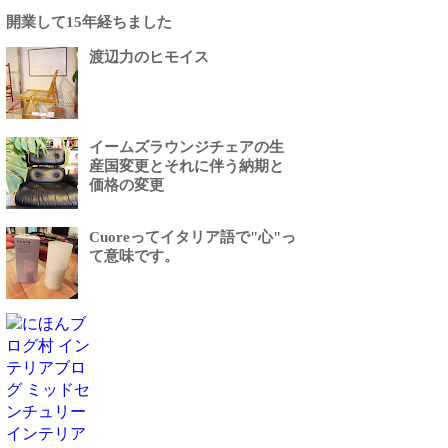
開業して15年経ちました
渡辺力のヒモイス
イームズラウンジチェアの生
産国変更とそれに伴う納期と
価格の変更
Cuoreってイタリア語で"心"っ
て意味です。