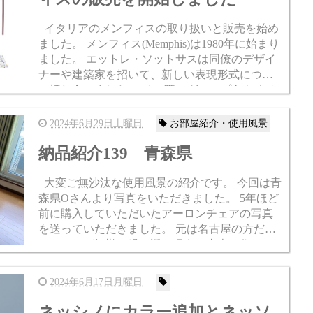
イタリアのメンフィスの取り扱いと販売を始め
ました。 メンフィス(Memphis)は1980年に始まり
ました。 エットレ・ソットサスは同僚のデザイ
ナーや建築家を招いて、新しい表現形式につい
て話し合いました。 その際にグループ名を「メ
ンフィス」と決め、その由来はエルヴィス・プ
レス...
2024年6月29日土曜日
お部屋紹介・使用風景
納品紹介139 青森県
大変ご無沙汰な使用風景の紹介です。 今回は青
森県Oさんより写真をいただきました。 5年ほど
前に購入していただいたアーロンチェアの写真
を送っていただきました。 元は名古屋の方だっ
たのですが転勤を繰り返し現在は青森に住まれ
ているそうです。 仕事の為に長く座ることが多
いそうですが、...
2024年6月17日月曜日
ネッシノにカラー追加とネッソ