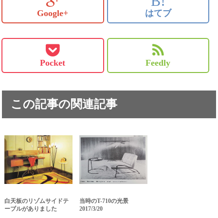
B!
Google+
はてブ
Pocket
Feedly
この記事の関連記事
白天板のリゾムサイドテ
当時のT-710の光景
ーブルがありました
2017/3/20