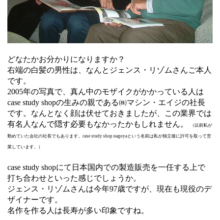
どなたかお分かりになりますか？
右端の白髪の男性は、なんとジェンス・リゾムさんご本人
です。
2005年の写真で、真ん中のモザイクがかかっている人は
case study shopの生みの親である㈱マシン・エイジの社長
です。なんとなく顔は伏せておきましたが、この業界では
有名人なんで隠す必要もなかったかもしれません。
（以前私が
勤めていた会社の社長でもあります。case study shop nagoyaという名前は私が独立後に許可を取って営
業しています。）
case study shopにて日本国内での製造販売を一任する上で
打ち合わせといった感じでしょうか。
ジェンス・リゾムさんは今年97歳ですが、現在も現役のデ
ザイナーです。
名作を作る人は長寿が多い印象ですね。