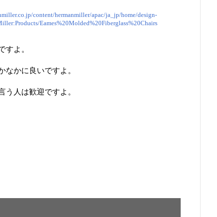
miller.co.jp/content/hermanmiller/apac/ja_jp/home/design-
Miller:Products/Eames%20Molded%20Fiberglass%20Chairs
ですよ。
かなかに良いですよ。
言う人は歓迎ですよ。