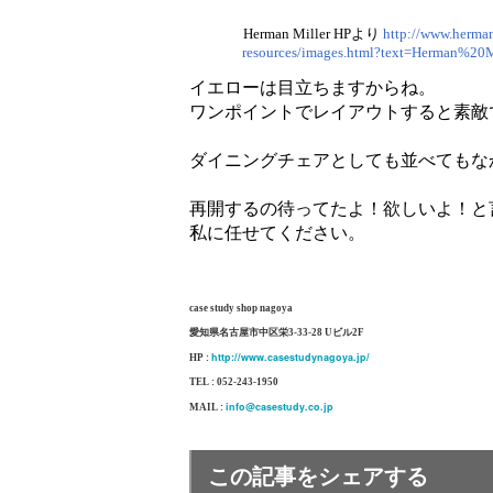
Herman Miller HPより
http://www.herman
resources/images.html?text=Herman%20
イエローは目立ちますからね。
ワンポイントでレイアウトすると素敵
ダイニングチェアとしても並べてもな
再開するの待ってたよ！欲しいよ！と
私に任せてください。
case study shop nagoya
愛知県名古屋市中区栄3-33-28 Uビル2F
http://www.casestudynagoya.jp/
HP :
TEL : 052-243-1950
info@casestudy.co.jp
MAIL :
この記事をシェアする