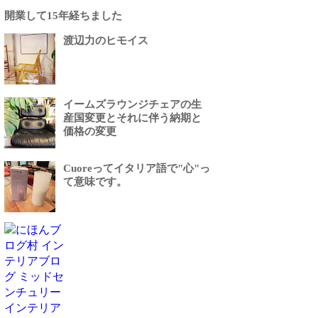
開業して15年経ちました
渡辺力のヒモイス
イームズラウンジチェアの生
産国変更とそれに伴う納期と
価格の変更
Cuoreってイタリア語で"心"っ
て意味です。