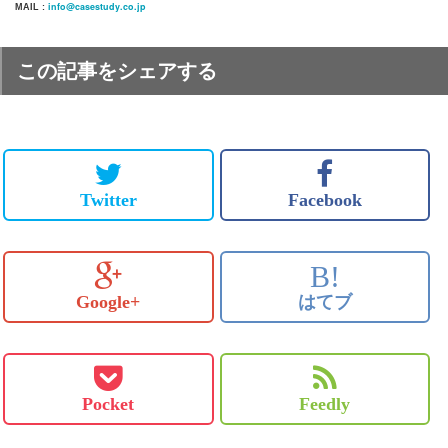
info@casestudy.co.jp
MAIL :
この記事をシェアする
Twitter
Facebook
B!
Google+
はてブ
Pocket
Feedly