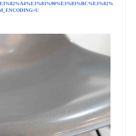
%E3%82%A4%E3%83%90%E3%83%BC%E3%82%
M_ENCODING=U