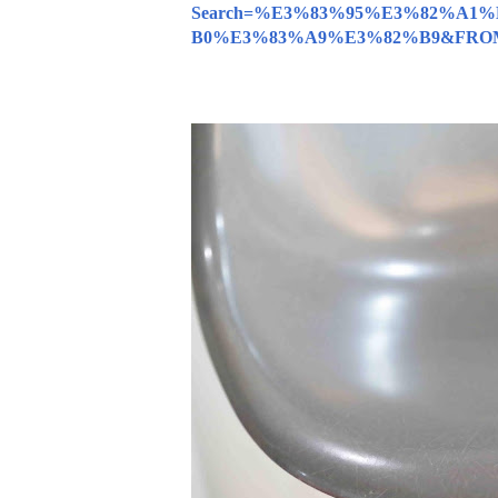
Search=%E3%83%95%E3%82%A1
B0%E3%83%A9%E3%82%B9&FRO