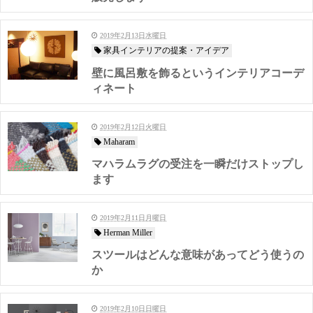
2019年2月13日水曜日
家具インテリアの提案・アイデア
壁に風呂敷を飾るというインテリアコーデ
ィネート
2019年2月12日火曜日
Maharam
マハラムラグの受注を一瞬だけストップし
ます
2019年2月11日月曜日
Herman Miller
スツールはどんな意味があってどう使うの
か
2019年2月10日日曜日